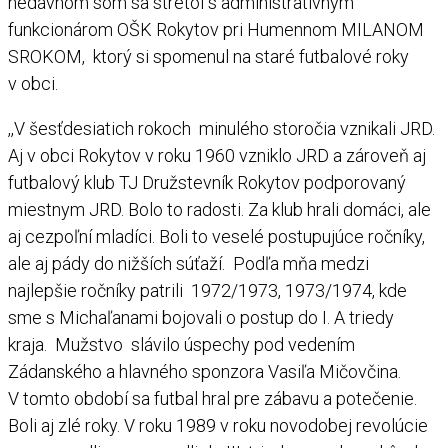
nedávnom som sa stretol s administratívnym
funkcionárom OŠK Rokytov pri Humennom MILANOM
SROKOM, ktorý si spomenul na staré futbalové roky
v obci.
,,V šesťdesiatich rokoch minulého storočia vznikali JRD.
Aj v obci Rokytov v roku 1960 vzniklo JRD a zároveň aj
futbalový klub TJ Družstevník Rokytov podporovaný
miestnym JRD. Bolo to radosti. Za klub hrali domáci, ale
aj cezpoľní mladíci. Boli to veselé postupujúce ročníky,
ale aj pády do nižších súťaží. Podľa mňa medzi
najlepšie ročníky patrili 1972/1973, 1973/1974, kde
sme s Michaľanami bojovali o postup do I. A triedy
kraja. Mužstvo slávilo úspechy pod vedením
Zádanského a hlavného sponzora Vasiľa Mičovčina.
V tomto období sa futbal hral pre zábavu a potečenie.
Boli aj zlé roky. V roku 1989 v roku novodobej revolúcie