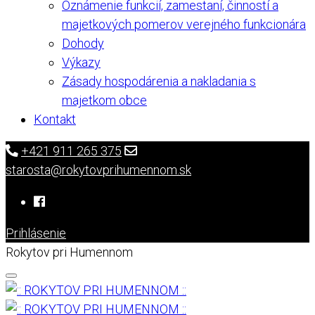
Oznámenie funkcií, zamestaní, činností a
majetkových pomerov verejného funkcionára
Dohody
Výkazy
Zásady hospodárenia a nakladania s
majetkom obce
Kontakt
+421 911 265 375
starosta@rokytovprihumennom.sk
Prihlásenie
Rokytov pri Humennom