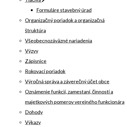
Formuláre stavebný úrad
Organizačný poriadok a organizačná
štruktúra
Všeobecnozáväzné nariadenia
Výzvy
Zápisnice
Rokovací poriadok
Výročná správa a záverečný účet obce
Oznámenie funkcií, zamestaní, činností a
majetkových pomerov verejného funkcionára
Dohody
Výkazy