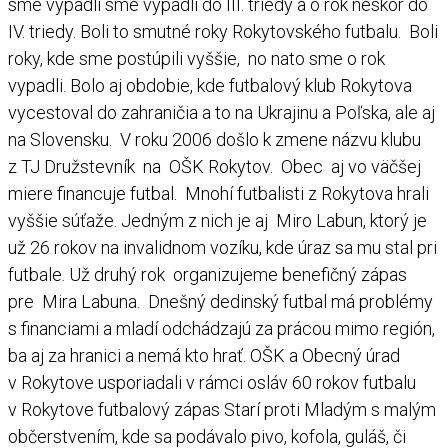
sme vypadli sme vypadli do III. triedy a o rok neskôr do
IV. triedy. Boli to smutné roky Rokytovského futbalu. Boli
roky, kde sme postúpili vyššie, no nato sme o rok
vypadli. Bolo aj obdobie, kde futbalový klub Rokytova
vycestoval do zahraničia a to na Ukrajinu a Poľska, ale aj
na Slovensku. V roku 2006 došlo k zmene názvu klubu
z TJ Družstevník na OŠK Rokytov. Obec aj vo väčšej
miere financuje futbal. Mnohí futbalisti z Rokytova hrali
vyššie súťaže. Jedným z nich je aj Miro Labun, ktorý je
už 26 rokov na invalidnom vozíku, kde úraz sa mu stal pri
futbale. Už druhý rok organizujeme benefičný zápas
pre Mira Labuna. Dnešný dedinský futbal má problémy
s financiami a mladí odchádzajú za prácou mimo región,
ba aj za hranici a nemá kto hrať. OŠK a Obecný úrad
v Rokytove usporiadali v rámci osláv 60 rokov futbalu
v Rokytove futbalový zápas Starí proti Mladým s malým
občerstvením, kde sa podávalo pivo, kofola, guláš, či