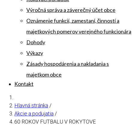
Výročná správa a záverečný účet obce
Oznámenie funkcií, zamestaní, činností a
majetkových pomerov verejného funkcionára
Dohody
Výkazy
Zásady hospodárenia a nakladania s
majetkom obce
Kontakt
Hlavná stránka
/
Akcie a podujatia
/
60 ROKOV FUTBALU V ROKYTOVE