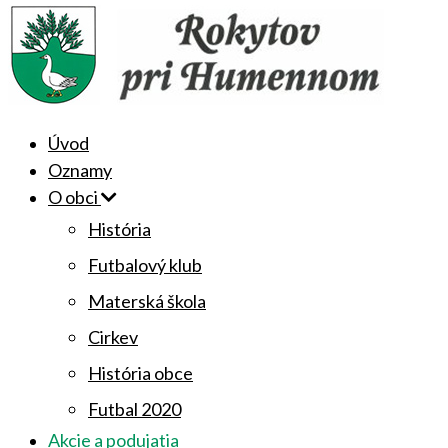
Úvod
Oznamy
O obci
História
Futbalový klub
Materská škola
Cirkev
História obce
Futbal 2020
Akcie a podujatia