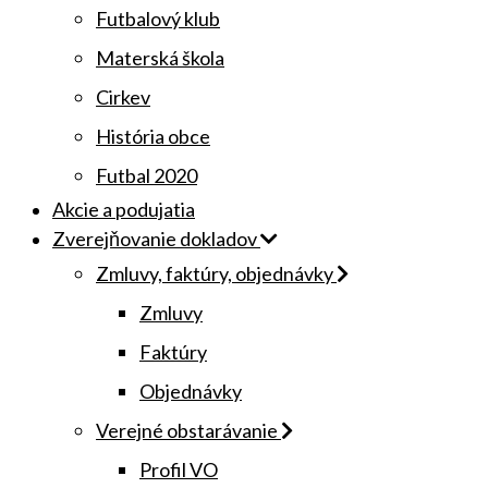
Futbalový klub
Materská škola
Cirkev
História obce
Futbal 2020
Akcie a podujatia
Zverejňovanie dokladov
Zmluvy, faktúry, objednávky
Zmluvy
Faktúry
Objednávky
Verejné obstarávanie
Profil VO