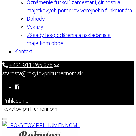
Oznámenie funkcií, zamestaní, činností a
majetkových pomerov verejného funkcionára
Dohody
Výkazy
Zásady hospodárenia a nakladania s
majetkom obce
Kontakt
+421 911 265 375
starosta@rokytovprihumennom.sk
Prihlásenie
Rokytov pri Humennom