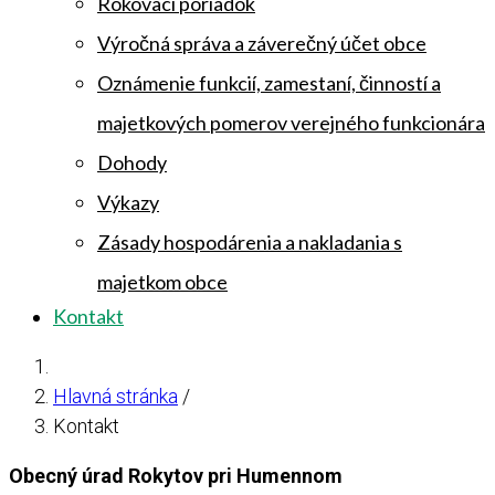
Rokovací poriadok
Výročná správa a záverečný účet obce
Oznámenie funkcií, zamestaní, činností a
majetkových pomerov verejného funkcionára
Dohody
Výkazy
Zásady hospodárenia a nakladania s
majetkom obce
Kontakt
Hlavná stránka
/
Kontakt
Obecný úrad Rokytov pri Humennom