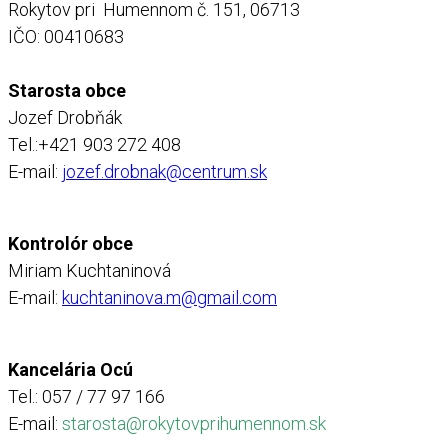
Rokytov pri Humennom č. 151, 06713
IČO: 00410683
Starosta obce
Jozef Drobňák
Tel.:+421 903 272 408
E-mail:
jozef.drobnak@centrum.sk
Kontrolór obce
Miriam Kuchtaninová
E-mail:
kuchtaninova.m@gmail.com
Kancelária Ocú
Tel.: 057 / 77 97 166
E-mail:
starosta@rokytovprihumennom.sk