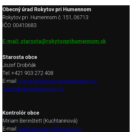
Obecný úrad Rokytov pri Humennom
Rokytov pri Humennom č. 151, 06713
IČO: 00410683
E-mail: starosta@rokytovprihumennom.sk
Starosta obce
Jozef Drobňák
Tel.:+421 903 272 408
E-mail:
starosta@rokytovprihumennom.sk,
jozef.drobnak@centrum.sk
Kontrolór obce
Miriam Berinštett (Kuchtaninová)
E-mail:
kuchtaninova.m@gmail.com