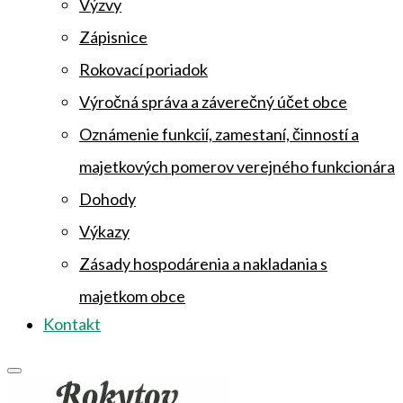
Výzvy
Zápisnice
Rokovací poriadok
Výročná správa a záverečný účet obce
Oznámenie funkcií, zamestaní, činností a
majetkových pomerov verejného funkcionára
Dohody
Výkazy
Zásady hospodárenia a nakladania s
majetkom obce
Kontakt