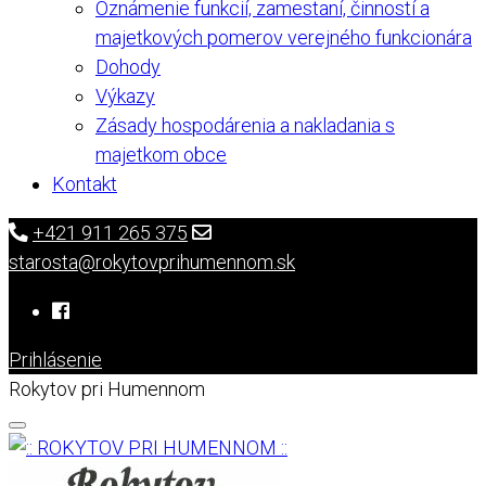
Oznámenie funkcií, zamestaní, činností a
majetkových pomerov verejného funkcionára
Dohody
Výkazy
Zásady hospodárenia a nakladania s
majetkom obce
Kontakt
+421 911 265 375
starosta@rokytovprihumennom.sk
Prihlásenie
Rokytov pri Humennom