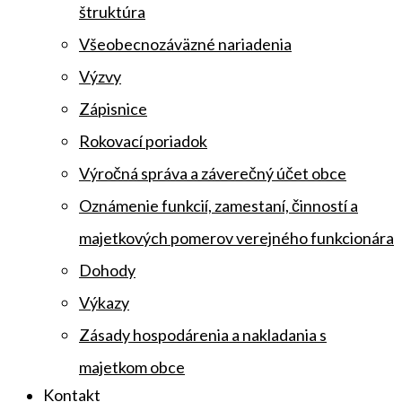
štruktúra
Všeobecnozáväzné nariadenia
Výzvy
Zápisnice
Rokovací poriadok
Výročná správa a záverečný účet obce
Oznámenie funkcií, zamestaní, činností a
majetkových pomerov verejného funkcionára
Dohody
Výkazy
Zásady hospodárenia a nakladania s
majetkom obce
Kontakt