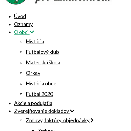
Úvod
Oznamy
O obci
História
Futbalový klub
Materská škola
Cirkev
História obce
Futbal 2020
Akcie a podujatia
Zverejňovanie dokladov
Zmluvy, faktúry, objednávky
Zmluvy