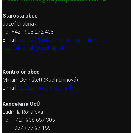
Starosta obce
Jozef Drobňák
Tel.:+421 903 272 408
E-mail:
starosta@rokytovprihumennom.sk,
jozef.drobnak@centrum.sk
Kontrolór obce
Miriam Berinštett (Kuchtaninová)
E-mail:
kuchtaninova.m@gmail.com
Kancelária OcÚ
Ľudmila Rohaľová
Tel.: +421 908 667 305
057 / 77 97 166