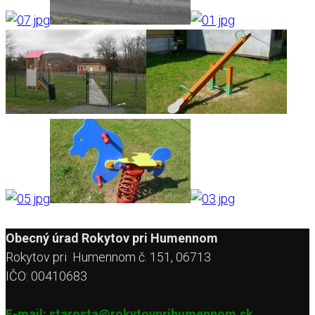
Obecný úrad Rokytov pri Humennom
Rokytov pri Humennom č. 151, 06713
AdmirorGallery 5.2.0
, author/s
Vasiljevski
&
Kekeljevic
.
IČO: 00410683
E-mail: starosta@rokytovprihumennom.sk