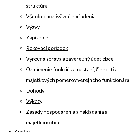
štruktúra
Všeobecnozáväzné nariadenia
Výzvy
Zápisnice
Rokovací poriadok
Výročná správa a záverečný účet obce
Oznámenie funkcií, zamestaní, činností a
majetkových pomerov verejného funkcionára
Dohody
Výkazy
Zásady hospodárenia a nakladania s
majetkom obce
Kontakt