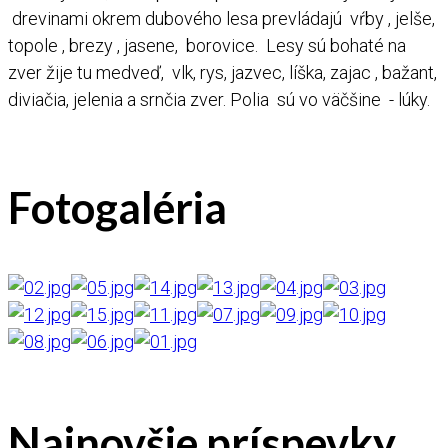
drevinami okrem dubového lesa prevládajú vŕby , jelše,
topole , brezy , jasene, borovice. Lesy sú bohaté na
zver žije tu medveď, vlk, rys, jazvec, líška, zajac , bažant,
diviačia, jelenia a srnčia zver. Polia sú vo väčšine - lúky.
Fotogaléria
AdmirorGallery 5.2.0
, author/s
Vasiljevski
&
Kekeljevic
.
Najnovšie príspevky