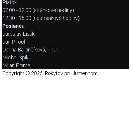
Piatok:
07:00 - 12:00 (stránkové hodiny)
12:30 - 15:00 (nestránkové hodiny
)
Poslanci
:
Jaroslav Lisák
Ján Piroch
Darina Barančíková, PhDr.
Michal Špik
Milan Emmel
Copyright © 2026, Rokytov pri Humennom