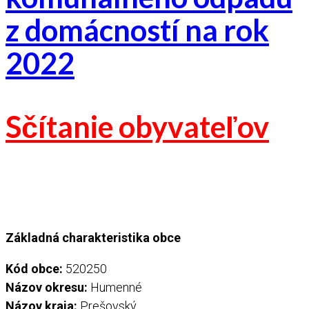
z domácností na rok
2022
Sčítanie obyvateľov
Základná charakteristika obce
Kód obce:
520250
Názov okresu:
Humenné
Názov kraja:
Prešovský