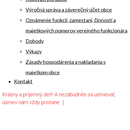
Výročná správa a záverečný účet obce
Oznámenie funkcií, zamestaní, činností a
majetkových pomerov verejného funkcionára
Dohody
Výkazy
Zásady hospodárenia a nakladania s
majetkom obce
Kontakt
Krásny a príjemný deň! A nezabudnite sa usmievať,
úsmev nám vždy pristane. :)