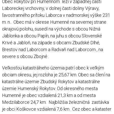
Obec Rokytov pri Humennom leží v západnej časti
Laboreckej vrchoviny, v dolnej časti doliny Výravy,
ľavostranného prítoku Laborca v nadmorskej výške 231
m. n.. Obec má v okrese Humenné na severnej strane
okrajovú polohu, susedí na východe s obcou Nižná
Jablonka a obcou Papín, na juhu s obcou Slovenské
Krivé a Jabloň, na západe s obcami Zbudské Dlhé,
Brestov nad Laborcom a Radvaň nad Laborcom , na
severe s obcou Zbojné .
Veľkosťou katastrálneho územia patrí obec k veľkým
obciam okresu, jej rozloha je 25,67 km. Obec sa člení na
katastrálne územie Zbudský Rokytov a katastrálne
územie Humenský Rokytov. Od okresného mesta
Humenné je obec vzdialená 21,3 km a od mesta
Medzilaborce 24,7 km. Najbližšia železničná zastávka
je obci Koškovce vzdialená 7,6 km . Cez obec a kataster