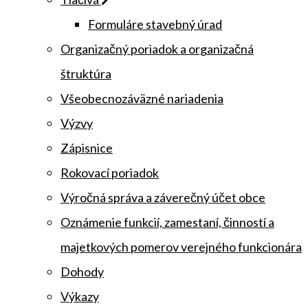
Formuláre stavebný úrad
Organizačný poriadok a organizačná
štruktúra
Všeobecnozáväzné nariadenia
Výzvy
Zápisnice
Rokovací poriadok
Výročná správa a záverečný účet obce
Oznámenie funkcií, zamestaní, činností a
majetkových pomerov verejného funkcionára
Dohody
Výkazy