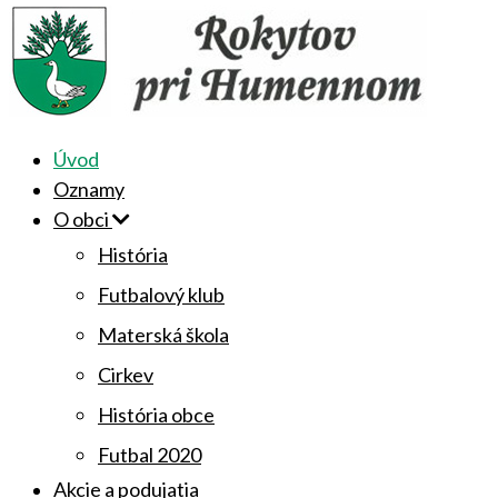
Úvod
Oznamy
O obci
História
Futbalový klub
Materská škola
Cirkev
História obce
Futbal 2020
Akcie a podujatia