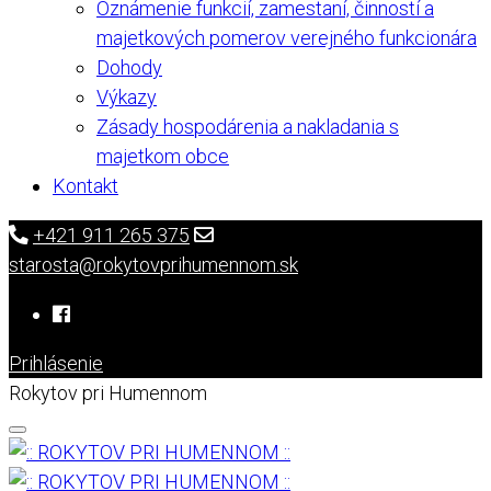
Oznámenie funkcií, zamestaní, činností a
majetkových pomerov verejného funkcionára
Dohody
Výkazy
Zásady hospodárenia a nakladania s
majetkom obce
Kontakt
+421 911 265 375
starosta@rokytovprihumennom.sk
Prihlásenie
Rokytov pri Humennom