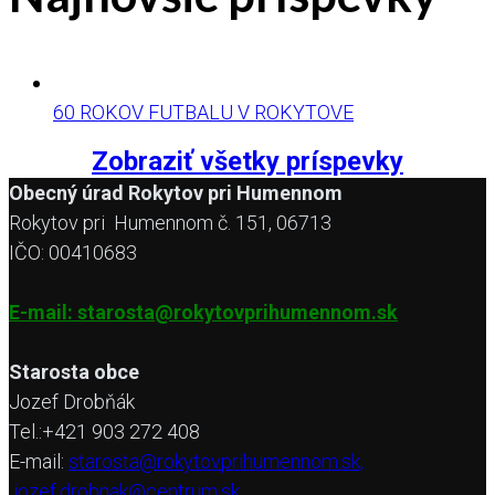
60 ROKOV FUTBALU V ROKYTOVE
Zobraziť všetky príspevky
Obecný úrad Rokytov pri Humennom
Rokytov pri Humennom č. 151, 06713
IČO: 00410683
E-mail: starosta@rokytovprihumennom.sk
Starosta obce
Jozef Drobňák
Tel.:+421 903 272 408
E-mail:
starosta@rokytovprihumennom.sk,
jozef.drobnak@centrum.sk